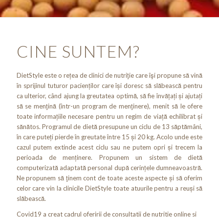
CINE SUNTEM?
DietStyle este o rețea de clinici de nutriţie care îşi propune să vină
în sprijinul tuturor pacienților care își doresc să slăbească pentru
ca ulterior, când ajung la greutatea optimă, să fie învățați și ajutați
să se menţină (într-un program de menţinere), menit să le ofere
toate informațiile necesare pentru un regim de viață echilibrat și
sănătos. Programul de dietă presupune un ciclu de 13 săptămâni,
în care puteți pierde în greutate între 15 și 20 kg. Acolo unde este
cazul putem extinde acest ciclu sau ne putem opri și trecem la
perioada de menținere. Propunem un sistem de dietă
computerizată adaptată personal după cerințele dumneavoastră.
Ne propunem să ţinem cont de toate aceste aspecte și să oferim
celor care vin la clinicile DietStyle toate atuurile pentru a reuși să
slăbească.
Covid19 a creat cadrul oferirii de consultatii de nutritie online si