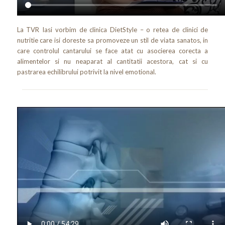
La TVR Iasi vorbim de clinica DietStyle – o retea de clinici de
nutritie care isi doreste sa promoveze un stil de viata sanatos, in
care controlul cantarului se face atat cu asocierea corecta a
alimentelor si nu neaparat al cantitatii acestora, cat si cu
pastrarea echilibrului potrivit la nivel emotional.