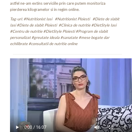
astfel ne-am extins serviciile prin care putem monitoriza
pierderea kilogramelor si in regim online.
Tag-uri: #Nutritionist Iasi #Nutritionist Ploiesti #Diete de slabit
Iasi #Diete de slabit Ploiesti #Clinica de nutritie #DietStyle Iasi
#Centru de nutritie #DietStyle Ploiesti #Program de slabit
personalizat #greutate ideala #sanatate #mese bogate dar
echilibrate #consultatii de nutritie online